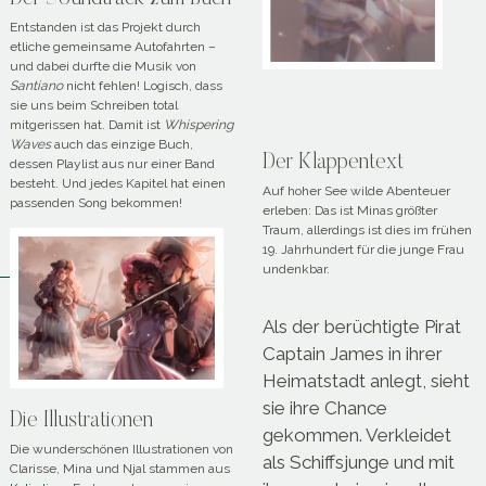
Entstanden ist das Projekt durch
etliche gemeinsame Autofahrten –
und dabei durfte die Musik von
Santiano
nicht fehlen! Logisch, dass
sie uns beim Schreiben total
mitgerissen hat. Damit ist
Whispering
Waves
auch das einzige Buch,
Der Klappentext
dessen Playlist aus nur einer Band
besteht. Und jedes Kapitel hat einen
Auf hoher See wilde Abenteuer
passenden Song bekommen!
erleben: Das ist Minas größter
Traum, allerdings ist dies im frühen
19. Jahrhundert für die junge Frau
undenkbar.
Als der berüchtigte Pirat
Captain James in ihrer
Heimatstadt anlegt, sieht
sie ihre Chance
Die Illustrationen
gekommen. Verkleidet
Die wunderschönen Illustrationen von
als Schiffsjunge und mit
Clarisse, Mina und Njal stammen aus