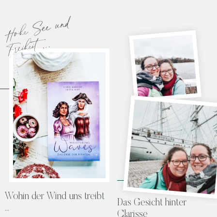
Hohe
See und
Freiheit
…
Wohin der Wind uns treibt
Das Gesicht hinter
…
Clarisse