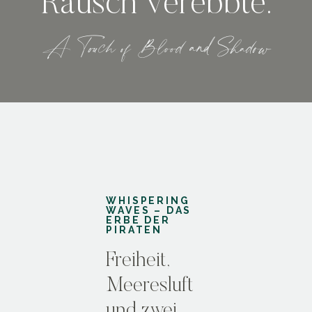
Rausch verebbte.
A Touch of Blood and Shadow
WHISPERING
WAVES – DAS
ERBE DER
PIRATEN
Freiheit,
Meeresluft
und zwei