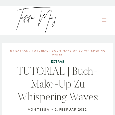
Zum
Inhalt
springen
/
EXTRAS
/
TUTORIAL | BUCH-MAKE-UP ZU WHISPERING
WAVES
EXTRAS
TUTORIAL | Buch-
Make-Up Zu
Whispering Waves
VON
TESSA
2. FEBRUAR 2022