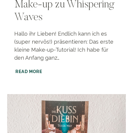
Make-up zu Whispering
Waves
Hallo ihr Lieben! Endlich kann ich es
(super nervös!) präsentieren: Das erste
kleine Make-up-Tutorial! Ich habe für
den Anfang ganz…
TUTORIAL
READ MORE
|
BUCH-
MAKE-
UP
ZU
WHISPERING
WAVES