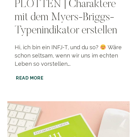
PLOTTEN | Charaktere
mit dem Myers-Briggs-
Typenindikator erstellen
Hi, ich bin ein INFJ-T, und du so?
Wäre
schon seltsam, wenn wir uns im echten
Leben so vorstellen….
PLOTTEN
READ MORE
|
CHARAKTERE
MIT
DEM
MYERS-
BRIGGS-
TYPENINDIKATOR
ERSTELLEN