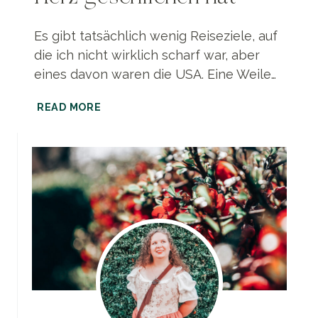
Es gibt tatsächlich wenig Reiseziele, auf
die ich nicht wirklich scharf war, aber
eines davon waren die USA. Eine Weile…
RECHERCHE
READ MORE
|
WARUM
MINNEAPOLIS
SICH
IN
MEIN
HERZ
GESCHLICHEN
HAT