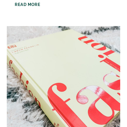
PLAYLIST
READ MORE
|
DIE
MUSIK
ZU
WHISPERING
WAVES
[MIT
SPOILERN!]