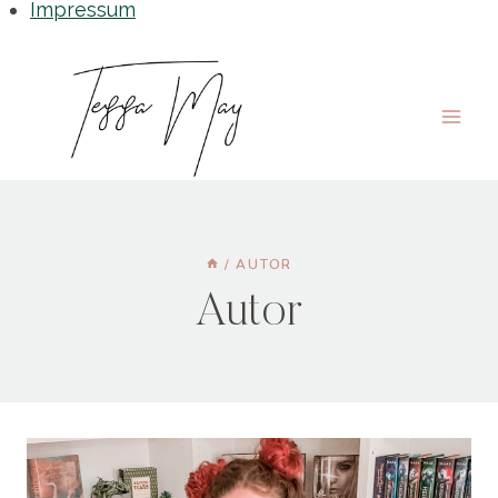
Impressum
Zum
Inhalt
springen
/
AUTOR
Autor