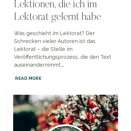
Lektionen, die ich im
Lektorat gelernt habe
Was geschieht im Lektorat? Der
Schrecken vieler Autoren ist das
Lektorat – die Stelle im
Veröffentlichungsprozess, die den Text
auseinandernimmt,…
SCHREIBTIPP
READ MORE
|
FÜNF
LEKTIONEN,
DIE
ICH
IM
LEKTORAT
GELERNT