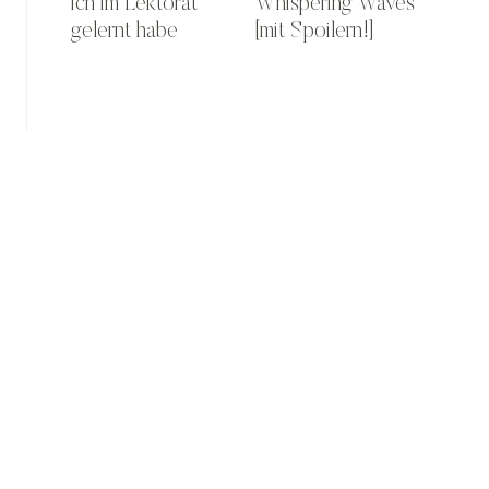
ich im Lektorat
Whispering Waves
gelernt habe
[mit Spoilern!]