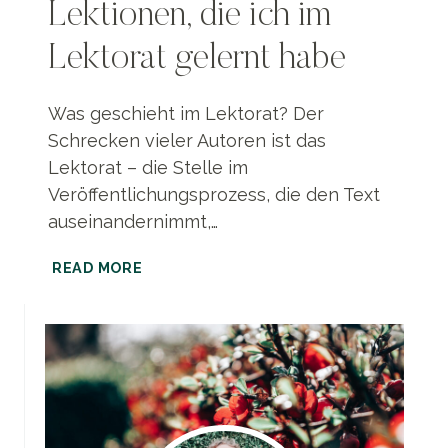
Lektionen, die ich im
Lektorat gelernt habe
Was geschieht im Lektorat? Der
Schrecken vieler Autoren ist das
Lektorat – die Stelle im
Veröffentlichungsprozess, die den Text
auseinandernimmt,…
SCHREIBTIPP
READ MORE
|
FÜNF
LEKTIONEN,
DIE
ICH
IM
LEKTORAT
GELERNT