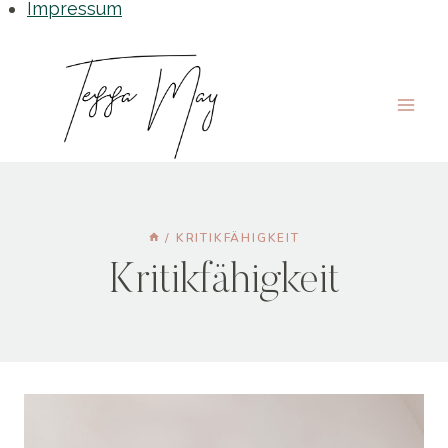
Impressum
Zum
Inhalt
springen
/
KRITIKFÄHIGKEIT
Kritikfähigkeit