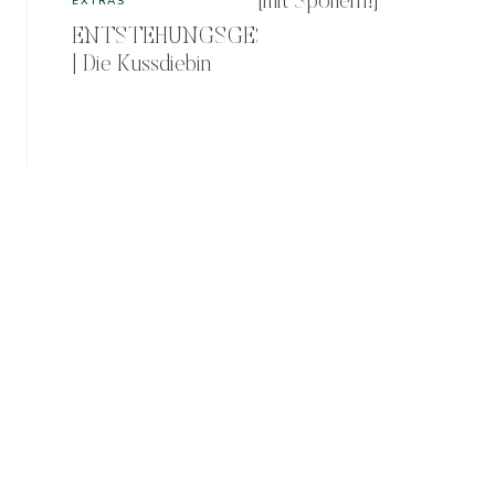
[mit Spoilern!]
EXTRAS
ENTSTEHUNGSGESCHICHTE
| Die Kussdiebin